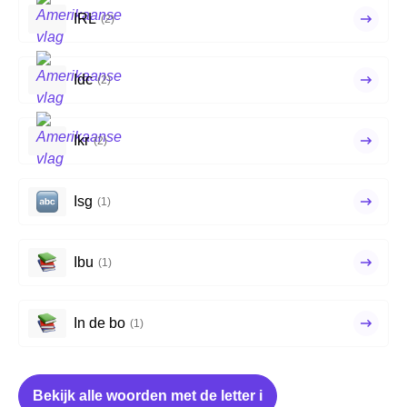
IRL
(2)
Idc
(2)
Ikr
(2)
Isg
(1)
Ibu
(1)
In de bo
(1)
Bekijk alle woorden met de letter i