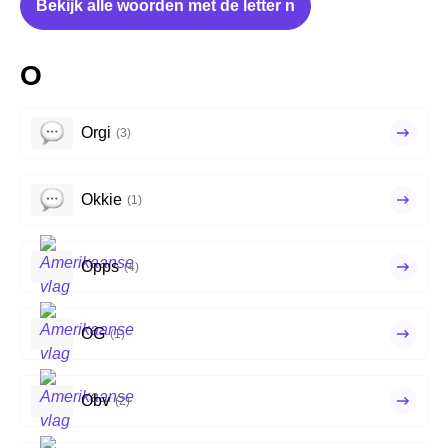
Bekijk alle woorden met de letter n
O
Orgi
(3)
Okkie
(1)
Opps
(4)
OG
(1)
Obv
(2)