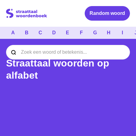
Logo Straattaal Woordenboek
Random woord
A
B
C
D
E
F
G
H
I
Straattaal woorden op
alfabet