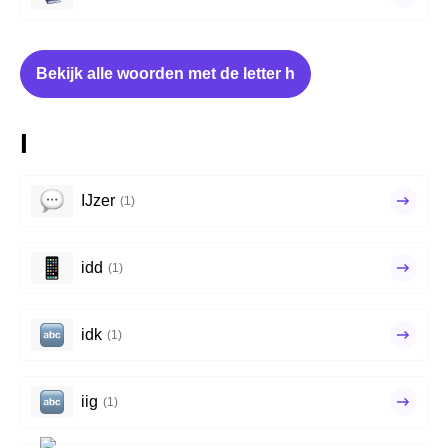
Bekijk alle woorden met de letter h
I
IJzer
(1)
idd
(1)
idk
(1)
iig
(1)