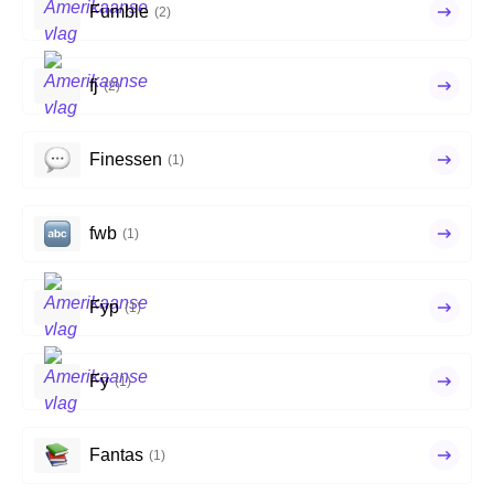
Fumble
(2)
fj
(2)
Finessen
(1)
fwb
(1)
Fyp
(1)
Fy
(1)
Fantas
(1)