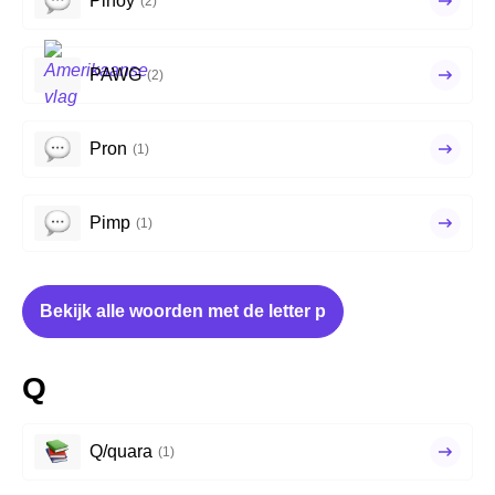
Pinoy
(2)
PAWG
(2)
Pron
(1)
Pimp
(1)
Bekijk alle woorden met de letter p
Q
Q/quara
(1)