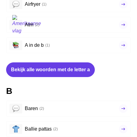
Airfryer
(1)
Atm
(2)
A in de b
(1)
Bekijk alle woorden met de letter a
B
Baren
(2)
Ballie pattas
(2)