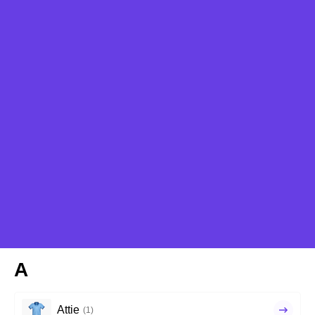
A
Attie
(1)