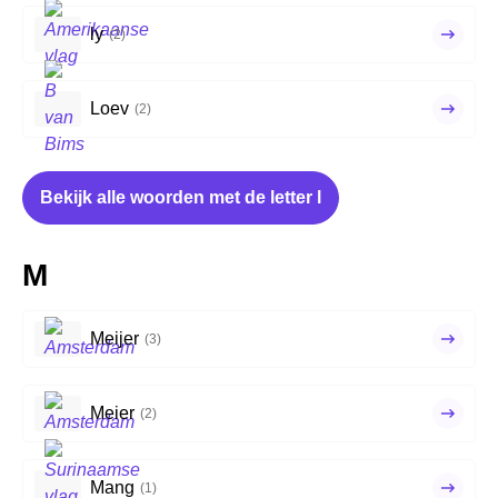
ly
(2)
Loev
(2)
Bekijk alle woorden met de letter l
M
Meijer
(3)
Meier
(2)
Mang
(1)