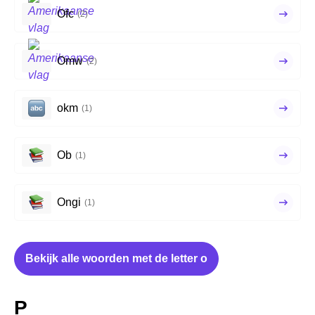
Ofc
(2)
Omw
(2)
okm
(1)
Ob
(1)
Ongi
(1)
Bekijk alle woorden met de letter o
P