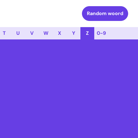
Random woord
T
U
V
W
X
Y
Z
0-9