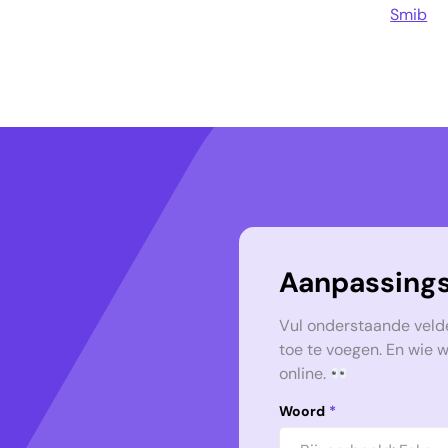
Smib
Aanpassings
Vul onderstaande veld
toe te voegen. En wie 
online.
Woord
*