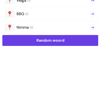
Waga
(1)
BBG
(1)
Nimma
(1)
Random woord