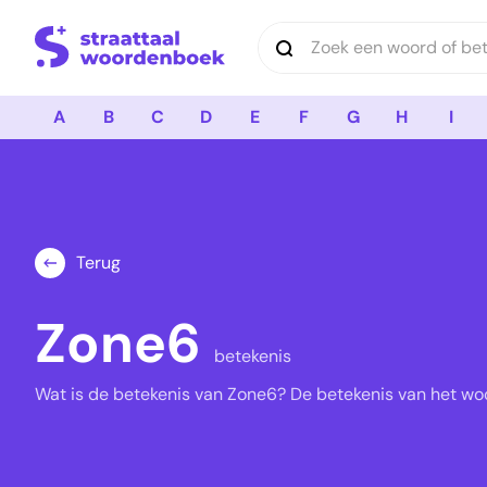
Logo Straattaal Woordenboek
A
B
C
D
E
F
G
H
I
Terug
Zone6
betekenis
Wat is de betekenis van Zone6? De betekenis van het wo