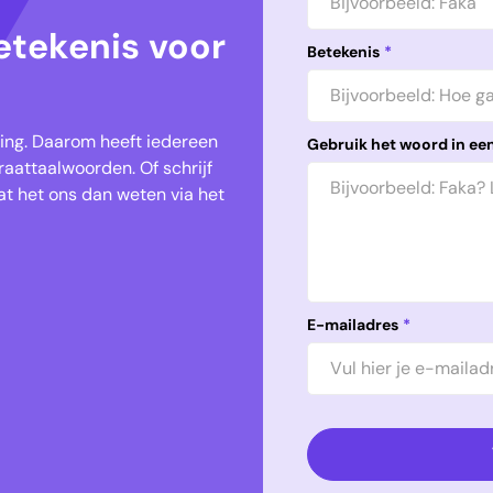
etekenis voor
Betekenis
*
keling. Daarom heeft iedereen
Gebruik het woord in een
aattaalwoorden. Of schrijf
t het ons dan weten via het
E-mailadres
*