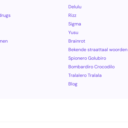
Delulu
drugs
Rizz
Sigma
Yusu
amen
Brainrot
Bekende straattaal woorden
Spionero Golubiro
Bombardiro Crocodilo
Tralalero Tralala
Blog