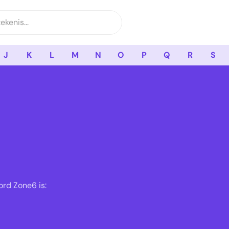
J
K
L
M
N
O
P
Q
R
S
ord Zone6 is: