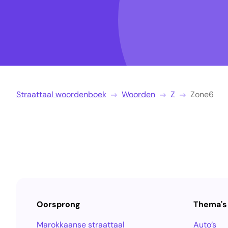
Straattaal woordenboek
Woorden
Z
Zone6
Oorsprong
Thema's
Marokkaanse straattaal
Auto’s