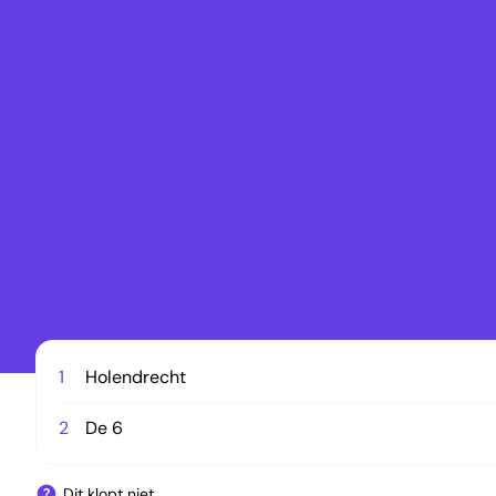
1
Holendrecht
2
De 6
Dit klopt niet