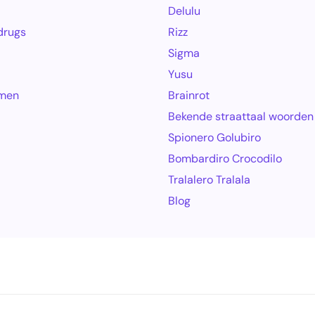
Delulu
drugs
Rizz
Sigma
Yusu
amen
Brainrot
Bekende straattaal woorden
Spionero Golubiro
Bombardiro Crocodilo
Tralalero Tralala
Blog