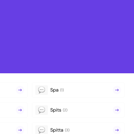
Spa
(1)
Spits
(2)
Spitta
(3)