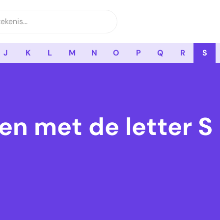
J
K
L
M
N
O
P
Q
R
S
en met de letter S