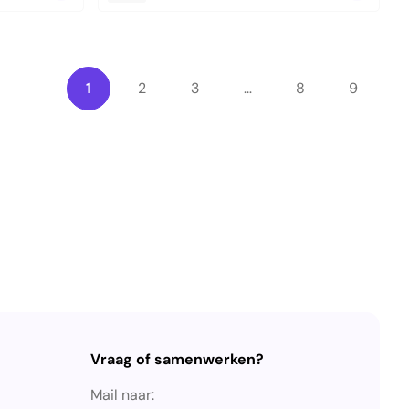
1
2
3
…
8
9
Vraag of samenwerken?
Mail naar: