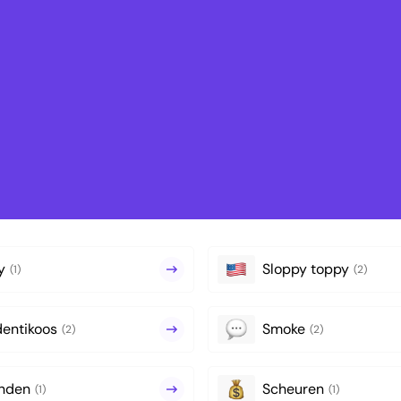
y
Sloppy toppy
(1)
(2)
dentikoos
Smoke
(2)
(2)
nden
Scheuren
(1)
(1)