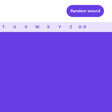
Random woord
T
U
V
W
X
Y
Z
0-9