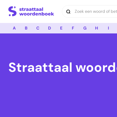
Logo Straattaal Woordenboek
A
B
C
D
E
F
G
H
I
Straattaal woord