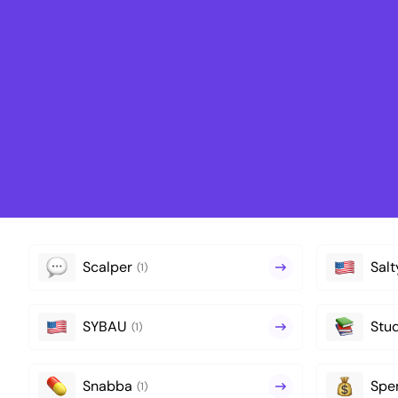
Scalper
Salt
(1)
SYBAU
Stu
(1)
Snabba
Spe
(1)