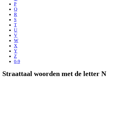
P
Q
R
S
T
U
V
W
X
Y
Z
0-9
Straattaal woorden met de letter N