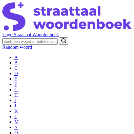
Logo Straattaal Woordenboek
Random woord
A
B
C
D
E
F
G
H
I
J
K
L
M
N
O