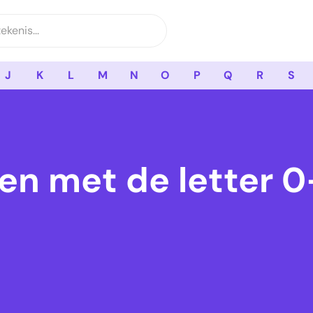
J
K
L
M
N
O
P
Q
R
S
en met de letter 