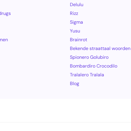
Delulu
drugs
Rizz
Sigma
Yusu
amen
Brainrot
Bekende straattaal woorden
Spionero Golubiro
Bombardiro Crocodilo
Tralalero Tralala
Blog