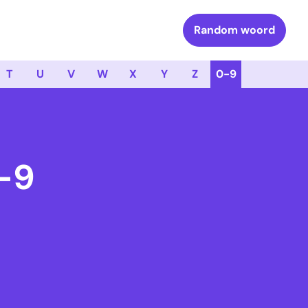
Random woord
T
U
V
W
X
Y
Z
0-9
0-9