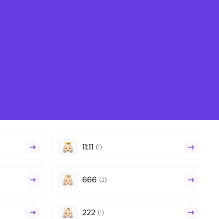
11:11
(1)
666
(2)
222
(1)