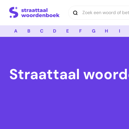
Logo Straattaal Woordenboek
A
B
C
D
E
F
G
H
I
Straattaal woord