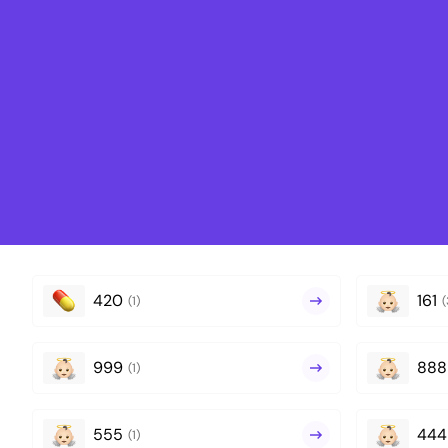
420
161
(1)
(
999
888
(1)
555
444
(1)