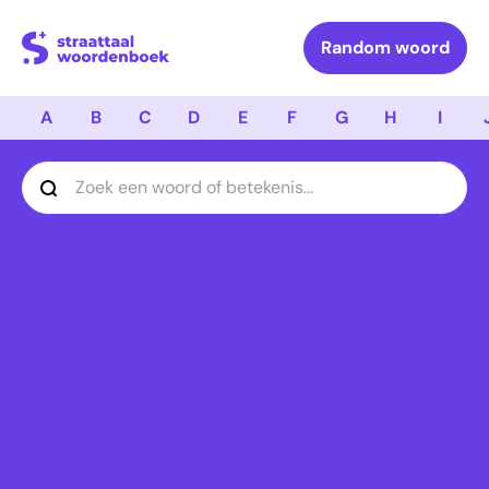
Logo Straattaal Woordenboek
Random woord
A
B
C
D
E
F
G
H
I