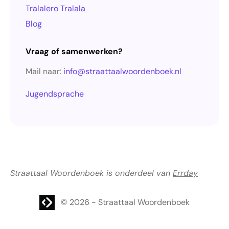
Tralalero Tralala
Blog
Vraag of samenwerken?
Mail naar:
info@straattaalwoordenboek.nl
Jugendsprache
Straattaal Woordenboek is onderdeel van
Errday
Website laten maken? | Brthmrk
© 2026
-
Straattaal Woordenboek