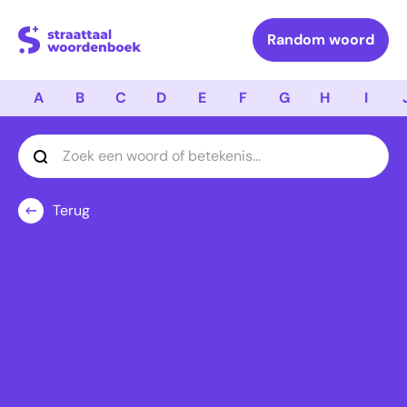
Logo Straattaal Woordenboek
Random woord
A
B
C
D
E
F
G
H
I
Terug