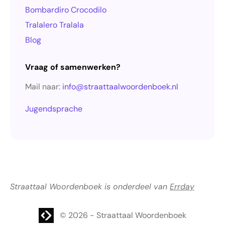
Bombardiro Crocodilo
Tralalero Tralala
Blog
Vraag of samenwerken?
Mail naar:
info@straattaalwoordenboek.nl
Jugendsprache
Straattaal Woordenboek is onderdeel van
Errday
Website laten maken? | Brthmrk
© 2026
-
Straattaal Woordenboek