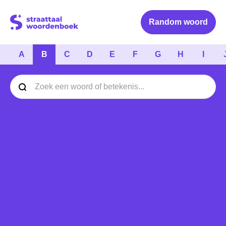
Logo Straattaal Woordenboek
Random woord
A
B
C
D
E
F
G
H
I