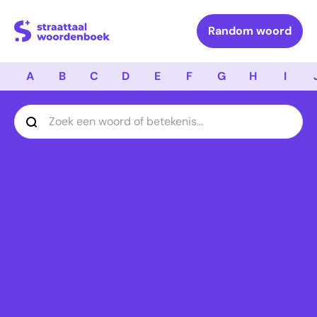
Logo Straattaal Woordenboek
Random woord
A
B
C
D
E
F
G
H
I