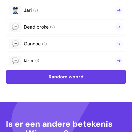
Jari
(2)
Dead broke
(2)
Gannoe
(2)
IJzer
(1)
Random woord
Is er een andere betekenis