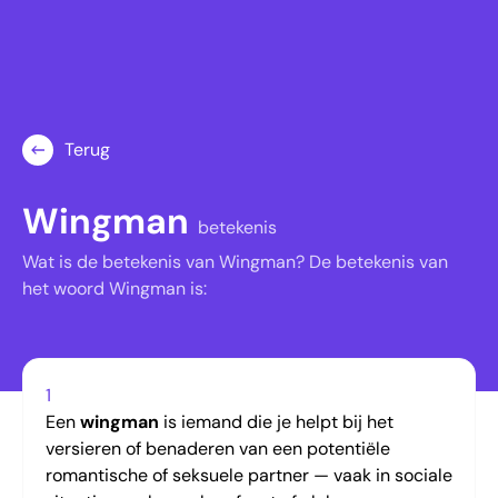
Terug
Wingman
betekenis
Wat is de betekenis van Wingman? De betekenis van
het woord Wingman is:
1
Een
wingman
is iemand die je helpt bij het
versieren of benaderen van een potentiële
romantische of seksuele partner — vaak in sociale