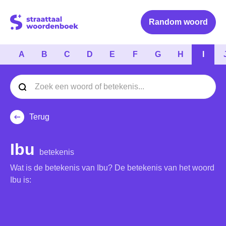
Logo Straattaal Woordenboek
Random woord
A
B
C
D
E
F
G
H
I
Terug
Ibu
betekenis
Wat is de betekenis van Ibu? De betekenis van het woord
Ibu is: