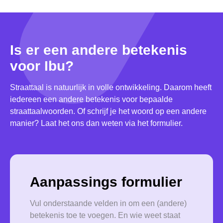
Is er een andere betekenis
voor Ibu?
Straattaal is natuurlijk in volle ontwikkeling. Daarom heeft
iedereen een andere betekenis voor bepaalde
straattaalwoorden. Of schrijf je het woord op een andere
manier? Laat het ons dan weten via het formulier.
Aanpassings formulier
Vul onderstaande velden in om een (andere)
betekenis toe te voegen. En wie weet staat