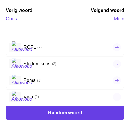
Vorig woord
Volgend woord
Goos
Mdm
ROFL
(2)
Studentikoos
(2)
Poma
(1)
Vieb
(1)
Random woord