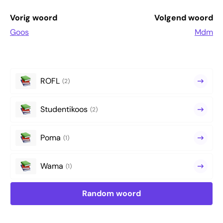
Vorig woord
Volgend woord
Goos
Mdm
ROFL
(2)
Studentikoos
(2)
Poma
(1)
Wama
(1)
Random woord