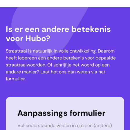
Is er een andere betekenis
voor Hubo?
Straattaal is natuurlijk in volle ontwikkeling. Daarom
heeft iedereen een andere betekenis voor bepaalde
straattaalwoorden. Of schrijf je het woord op een
andere manier? Laat het ons dan weten via het
formulier.
Aanpassings formulier
Vul onderstaande velden in om een (andere)