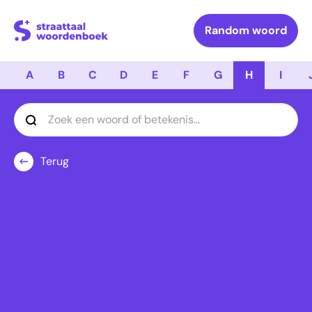
Logo Straattaal Woordenboek
Random woord
A
B
C
D
E
F
G
H
I
Terug