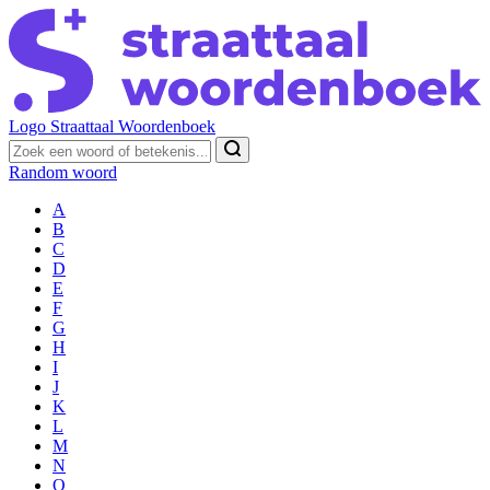
Logo Straattaal Woordenboek
Random woord
A
B
C
D
E
F
G
H
I
J
K
L
M
N
O