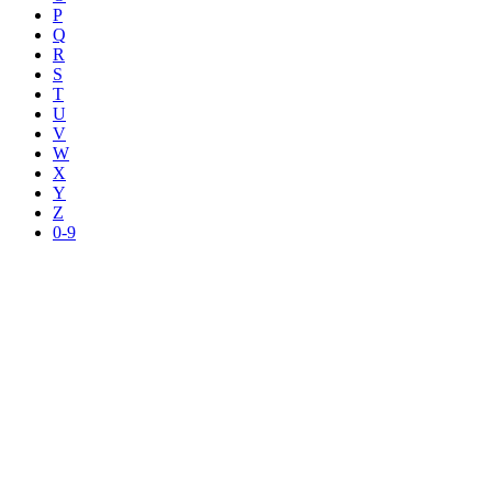
P
Q
R
S
T
U
V
W
X
Y
Z
0-9