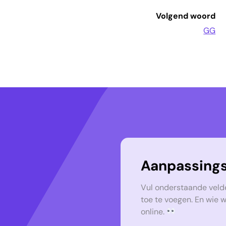
Volgend woord
GG
Aanpassings
Vul onderstaande veld
toe te voegen. En wie 
online.