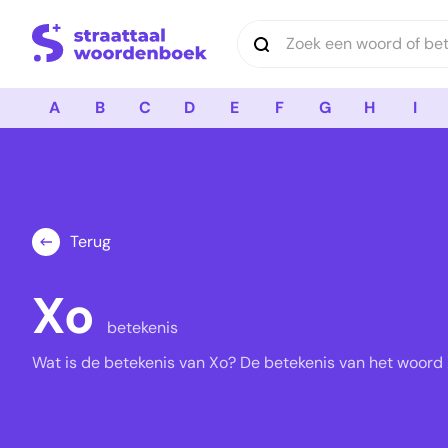
Logo Straattaal Woordenboek
A
B
C
D
E
F
G
H
I
Terug
Xo
betekenis
Wat is de betekenis van Xo? De betekenis van het woord X