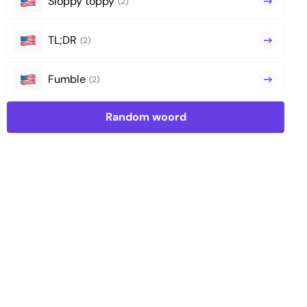
Sloppy toppy
(2)
TL;DR
(2)
Fumble
(2)
Random woord