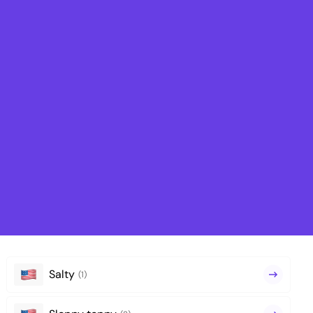
Salty
(1)