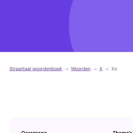
Straattaal woordenboek
Woorden
X
Xo
Oorsprong
Thema's