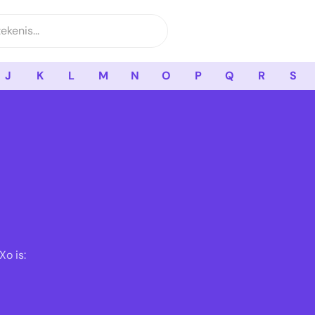
J
K
L
M
N
O
P
Q
R
S
o is: