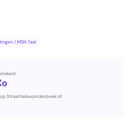
rtingen / MSN Taal
etekent
Xo
 op Straattaalwoordenboek.nl!