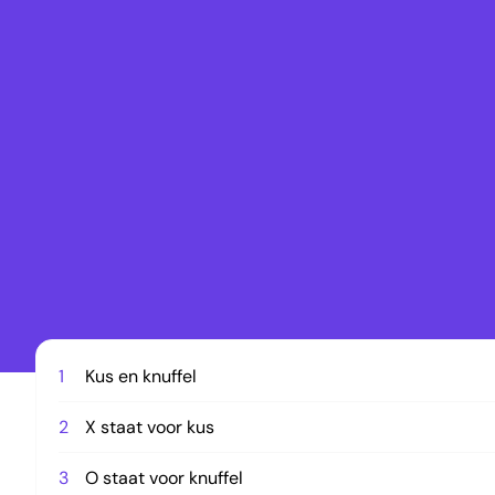
1
Kus en knuffel
2
X staat voor kus
3
O staat voor knuffel