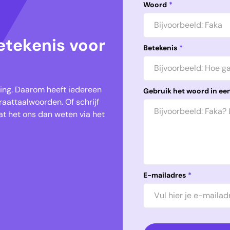
Woord
*
etekenis voor
Betekenis
*
keling. Daarom heeft iedereen
Gebruik het woord in een
aattaalwoorden. Of schrijf
t het ons dan weten via het
E-mailadres
*