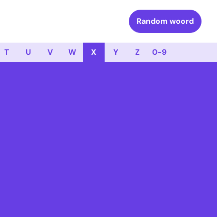
Random woord
T
U
V
W
X
Y
Z
0-9