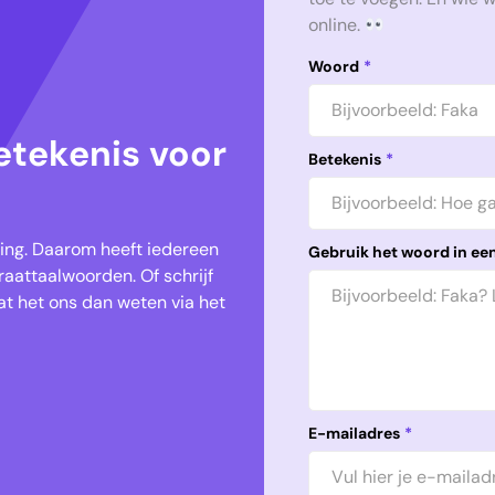
online.
Woord
*
etekenis voor
Betekenis
*
keling. Daarom heeft iedereen
Gebruik het woord in een
aattaalwoorden. Of schrijf
t het ons dan weten via het
E-mailadres
*