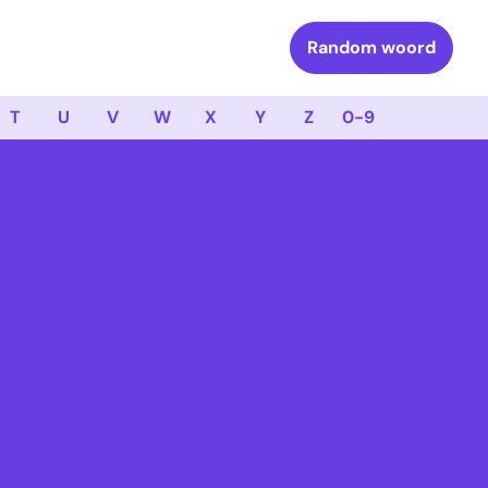
Random woord
T
U
V
W
X
Y
Z
0-9