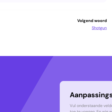
Volgend woord
Shotgun
Aanpassings
Vul onderstaande veld
toe te voegen. En wie 