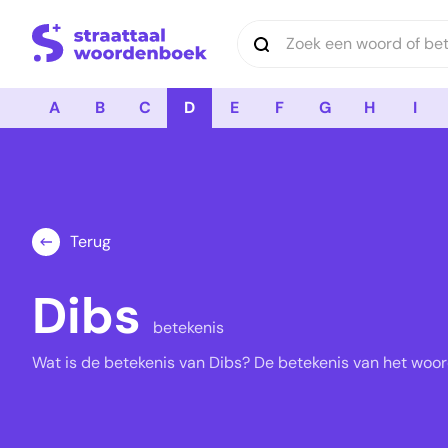
Logo Straattaal Woordenboek
A
B
C
D
E
F
G
H
I
Terug
Dibs
betekenis
Wat is de betekenis van Dibs? De betekenis van het woord