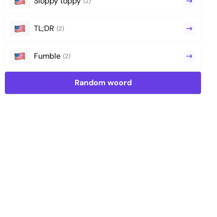
Sloppy toppy
(2)
TL;DR
(2)
Fumble
(2)
Random woord