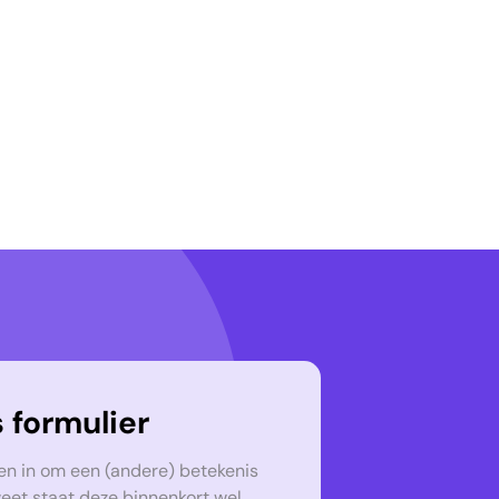
 formulier
en in om een (andere) betekenis
weet staat deze binnenkort wel