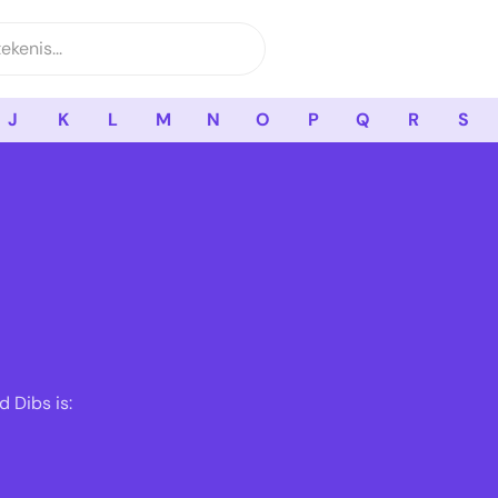
J
K
L
M
N
O
P
Q
R
S
 Dibs is: