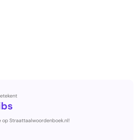
etekent
ibs
e op Straattaalwoordenboek.nl!