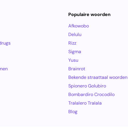
Populaire woorden
Afkowobo
Delulu
drugs
Rizz
Sigma
Yusu
amen
Brainrot
Bekende straattaal woorden
Spionero Golubiro
Bombardiro Crocodilo
Tralalero Tralala
Blog