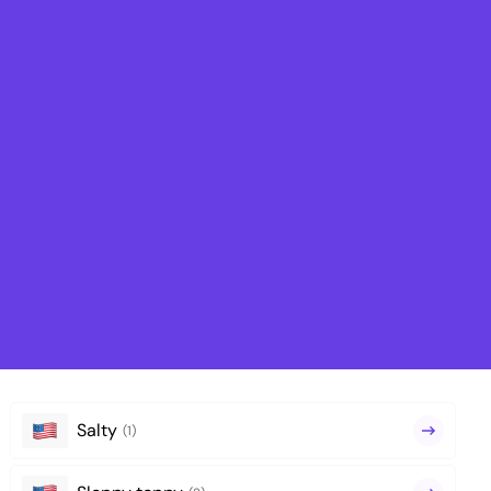
Salty
(1)