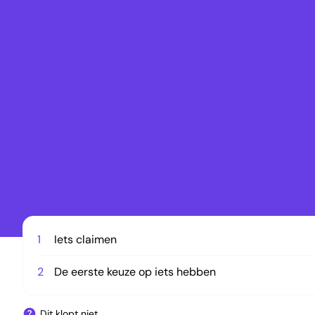
1
Iets claimen
2
De eerste keuze op iets hebben
Dit klopt niet