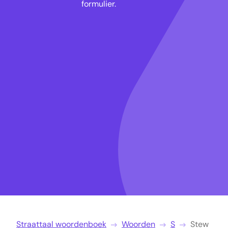
formulier.
Straattaal woordenboek
Woorden
S
Stew