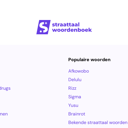
Populaire woorden
Afkowobo
Delulu
drugs
Rizz
Sigma
Yusu
amen
Brainrot
Bekende straattaal woorden