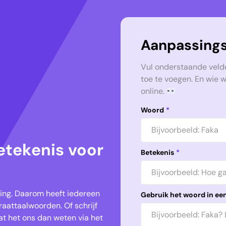
Aanpassings
Vul onderstaande veld
toe te voegen. En wie 
online.
Woord
*
etekenis voor
Betekenis
*
keling. Daarom heeft iedereen
Gebruik het woord in een
aattaalwoorden. Of schrijf
t het ons dan weten via het