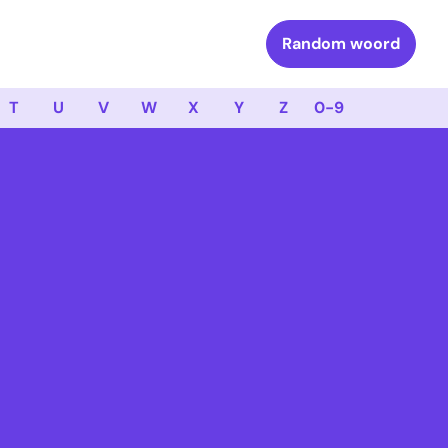
Random woord
T
U
V
W
X
Y
Z
0-9