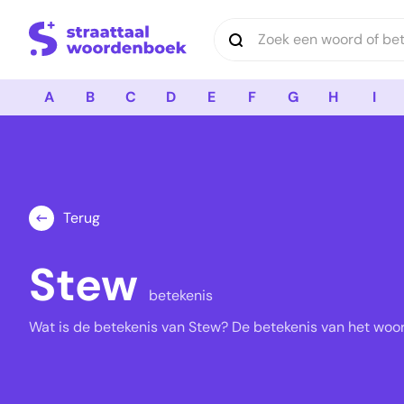
Logo Straattaal Woordenboek
A
B
C
D
E
F
G
H
I
Terug
Stew
betekenis
Wat is de betekenis van Stew? De betekenis van het woor