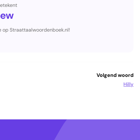
etekent
tew
e op Straattaalwoordenboek.nl!
Volgend woord
Hilly