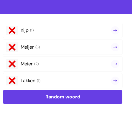
nijp
(1)
Meijer
(3)
Meier
(2)
Lakken
(1)
Random woord