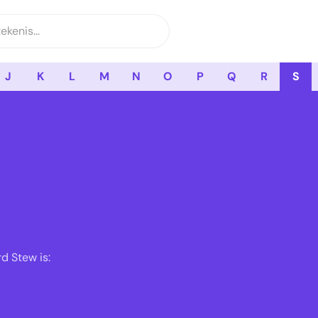
J
K
L
M
N
O
P
Q
R
S
d Stew is: