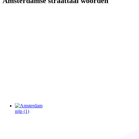
Amsterdamse straattaal woorden
nijp
(1)