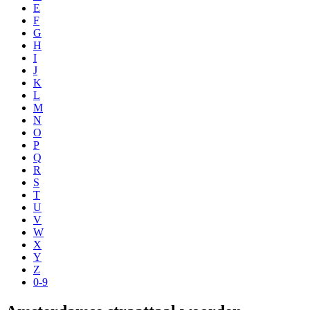
E
F
G
H
I
J
K
L
M
N
O
P
Q
R
S
T
U
V
W
X
Y
Z
0-9