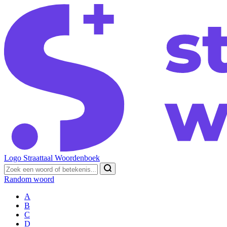
Logo Straattaal Woordenboek
Random woord
A
B
C
D