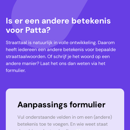
Is er een andere betekenis
voor Patta?
Straattaal is natuurlijk in volle ontwikkeling. Daarom
heeft iedereen een andere betekenis voor bepaalde
straattaalwoorden. Of schrijf je het woord op een
andere manier? Laat het ons dan weten via het
formulier.
Aanpassings formulier
Vul onderstaande velden in om een (andere)
betekenis toe te voegen. En wie weet staat