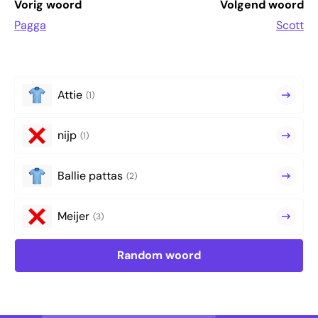
Vorig woord
Volgend woord
Pagga
Scott
Attie
(1)
nijp
(1)
Ballie pattas
(2)
Meijer
(3)
Random woord