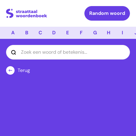
Logo Straattaal Woordenboek
Random woord
A
B
C
D
E
F
G
H
I
Terug