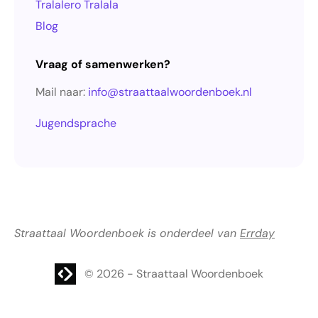
Tralalero Tralala
Blog
Vraag of samenwerken?
Mail naar:
info@straattaalwoordenboek.nl
Jugendsprache
Straattaal Woordenboek is onderdeel van
Errday
Website laten maken? | Brthmrk
© 2026
-
Straattaal Woordenboek