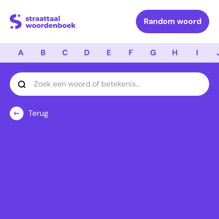
Logo Straattaal Woordenboek
Random woord
A
B
C
D
E
F
G
H
I
Terug