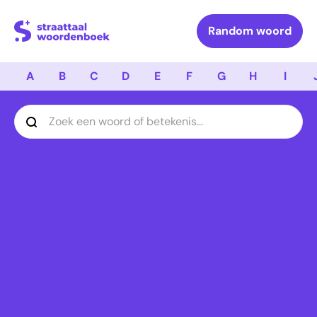
Logo Straattaal Woordenboek
Random woord
A
B
C
D
E
F
G
H
I