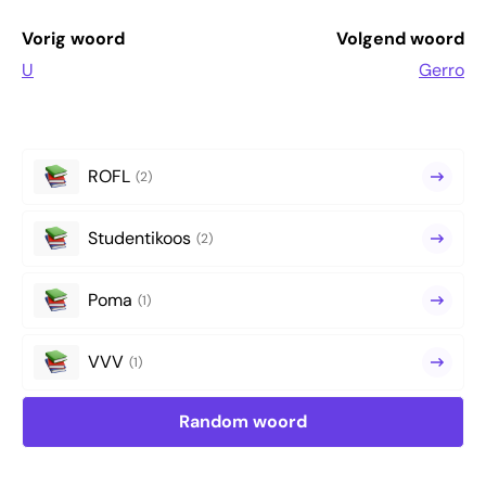
Vorig woord
Volgend woord
U
Gerro
ROFL
(2)
Studentikoos
(2)
Poma
(1)
VVV
(1)
Random woord