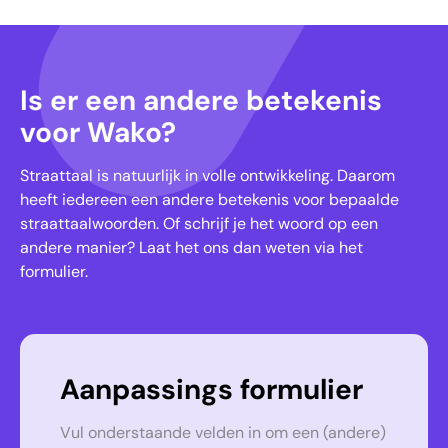
Is er een andere betekenis
voor Wako?
Straattaal is natuurlijk in volle ontwikkeling. Daarom
heeft iedereen een andere betekenis voor bepaalde
straattaalwoorden. Of schrijf je het woord op een
andere manier? Laat het ons dan weten via het
formulier.
Aanpassings formulier
Vul onderstaande velden in om een (andere)