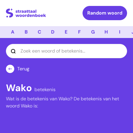
Logo Straattaal Woordenboek
Random woord
A
B
C
D
E
F
G
H
I
Terug
Wako
betekenis
Wat is de betekenis van Wako? De betekenis van het
woord Wako is: