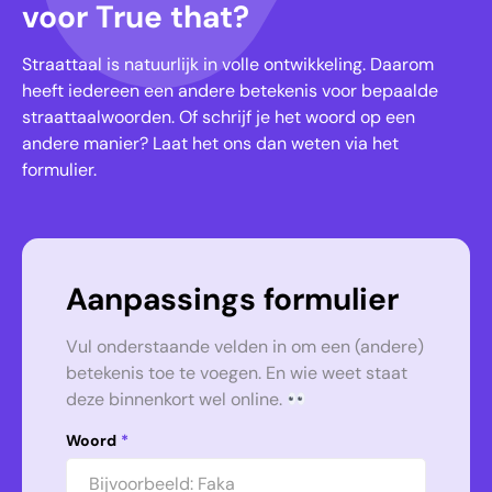
voor True that?
Straattaal is natuurlijk in volle ontwikkeling. Daarom
heeft iedereen een andere betekenis voor bepaalde
straattaalwoorden. Of schrijf je het woord op een
andere manier? Laat het ons dan weten via het
formulier.
Aanpassings formulier
Vul onderstaande velden in om een (andere)
betekenis toe te voegen. En wie weet staat
deze binnenkort wel online.
Woord
*