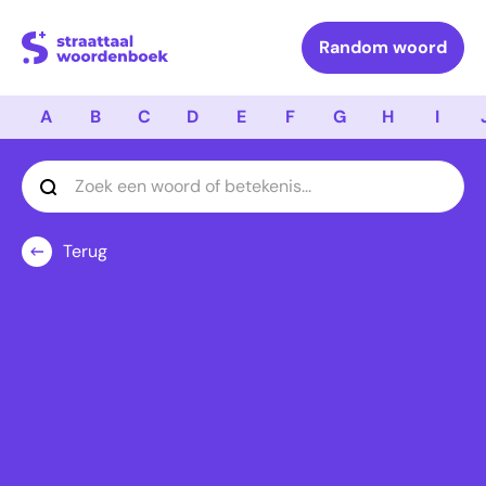
Logo Straattaal Woordenboek
Random woord
A
B
C
D
E
F
G
H
I
Terug