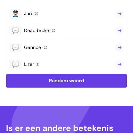
Jari
(2)
Dead broke
(2)
Gannoe
(2)
IJzer
(1)
Random woord
Is er een andere betekenis