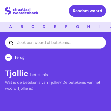
Logo Straattaal Woordenboek
Random woord
A
B
C
D
E
F
G
H
I
Terug
Tjollie
betekenis
Wat is de betekenis van Tjollie? De betekenis van het
woord Tjollie is: