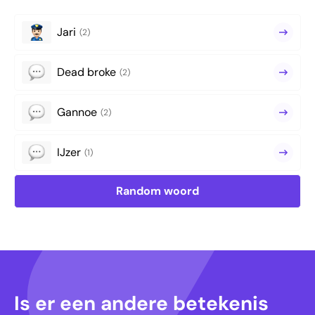
Jari
(2)
Dead broke
(2)
Gannoe
(2)
IJzer
(1)
Random woord
Is er een andere betekenis