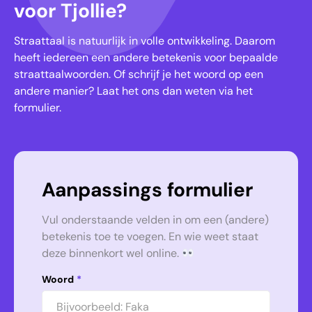
voor Tjollie?
Straattaal is natuurlijk in volle ontwikkeling. Daarom
heeft iedereen een andere betekenis voor bepaalde
straattaalwoorden. Of schrijf je het woord op een
andere manier? Laat het ons dan weten via het
formulier.
Aanpassings formulier
Vul onderstaande velden in om een (andere)
betekenis toe te voegen. En wie weet staat
deze binnenkort wel online.
Woord
*