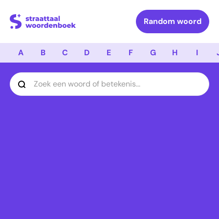
Logo Straattaal Woordenboek
Random woord
A
B
C
D
E
F
G
H
I