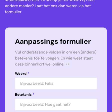
andere manier? Laat het ons dan weten via het
formulier.
Aanpassings formulier
Vul onderstaande velden in om een (andere)
betekenis toe te voegen. En wie weet staat
deze binnenkort wel online.
Woord
*
Betekenis
*