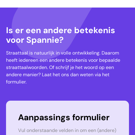
Is er een andere betekenis
voor Spannie?
Straattaal is natuurlijk in volle ontwikkeling. Daarom
heeft iedereen een andere betekenis voor bepaalde
straattaalwoorden. Of schrijf je het woord op een
andere manier? Laat het ons dan weten via het
formulier.
Aanpassings formulier
Vul onderstaande velden in om een (andere)