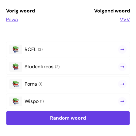
Vorig woord
Volgend woord
Pawa
VVV
ROFL
(2)
Studentikoos
(2)
Poma
(1)
Wispo
(1)
Random woord