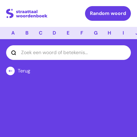
Logo Straattaal Woordenboek
Random woord
A
B
C
D
E
F
G
H
I
Terug