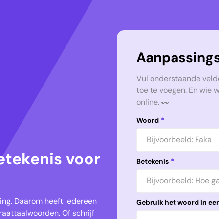
Aanpassings
Vul onderstaande veld
toe te voegen. En wie 
online. 👀
Woord
*
etekenis voor
Betekenis
*
keling. Daarom heeft iedereen
Gebruik het woord in een
aattaalwoorden. Of schrijf