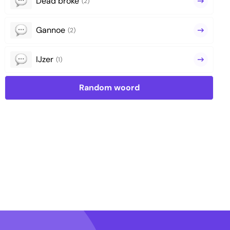
Dead broke
(2)
Gannoe
(2)
IJzer
(1)
Random woord