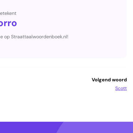
etekent
orro
je op Straattaalwoordenboek.nl!
Volgend woord
Scott