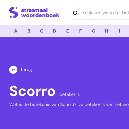
Logo Straattaal Woordenboek
A
B
C
D
E
F
G
H
I
Terug
Scorro
betekenis
Wat is de betekenis van Scorro? De betekenis van het woo