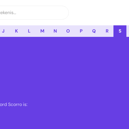
J
K
L
M
N
O
P
Q
R
S
rd Scorro is: