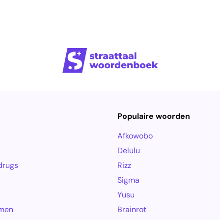
Populaire woorden
Afkowobo
Delulu
drugs
Rizz
Sigma
Yusu
amen
Brainrot