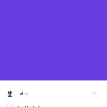
Jari
(2)