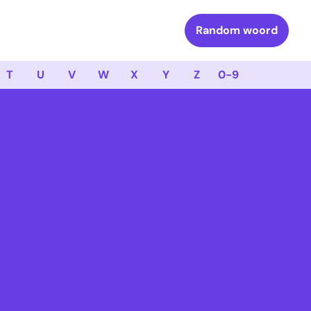
Random woord
T
U
V
W
X
Y
Z
0-9