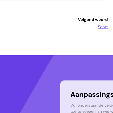
Volgend woord
Scott
Aanpassings
Vul onderstaande veld
toe te voegen. En wie 