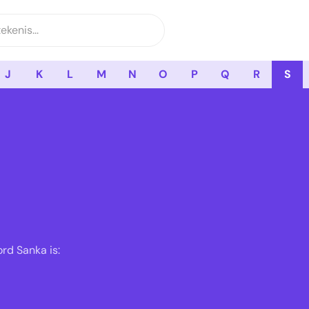
J
K
L
M
N
O
P
Q
R
S
rd Sanka is: