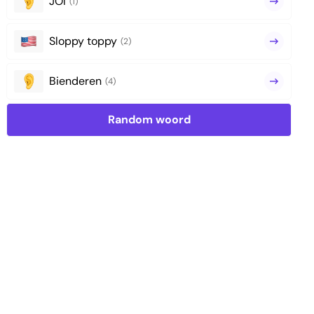
JOI
(1)
Sloppy toppy
(2)
Bienderen
(4)
Random woord