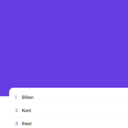
1
Billen
2
Kont
3
Reet