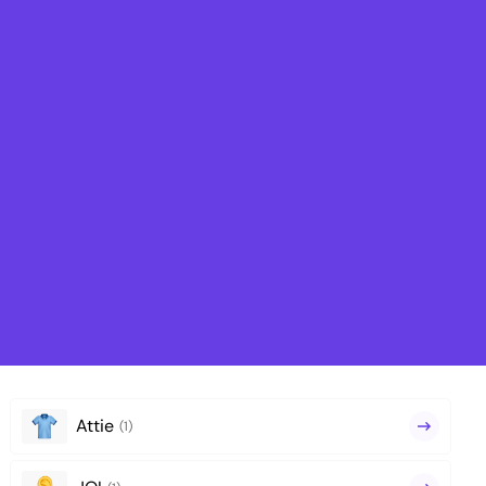
Attie
(1)