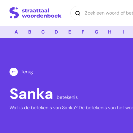
Logo Straattaal Woordenboek
A
B
C
D
E
F
G
H
I
Terug
Sanka
betekenis
Wat is de betekenis van Sanka? De betekenis van het woo