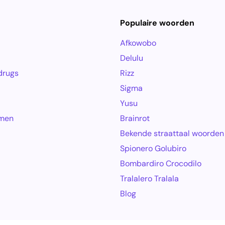
Populaire woorden
Afkowobo
Delulu
drugs
Rizz
Sigma
Yusu
amen
Brainrot
Bekende straattaal woorden
Spionero Golubiro
Bombardiro Crocodilo
Tralalero Tralala
Blog