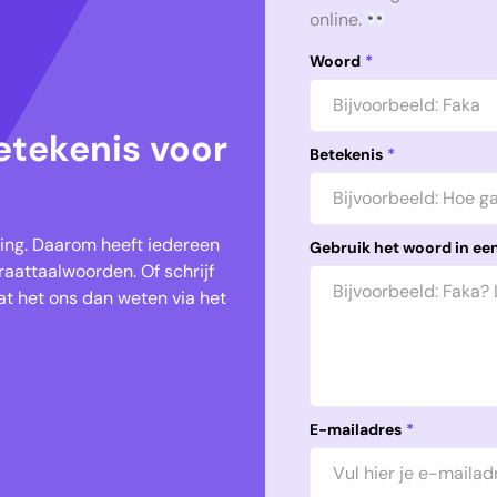
online.
Woord
*
etekenis voor
Betekenis
*
keling. Daarom heeft iedereen
Gebruik het woord in een
aattaalwoorden. Of schrijf
t het ons dan weten via het
E-mailadres
*