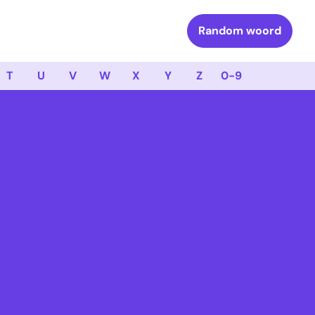
Random woord
T
U
V
W
X
Y
Z
0-9