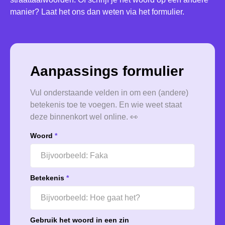
manier? Laat het ons dan weten via het formulier.
Aanpassings formulier
Vul onderstaande velden in om een (andere)
betekenis toe te voegen. En wie weet staat
deze binnenkort wel online. 👀
Woord
*
Betekenis
*
Gebruik het woord in een zin