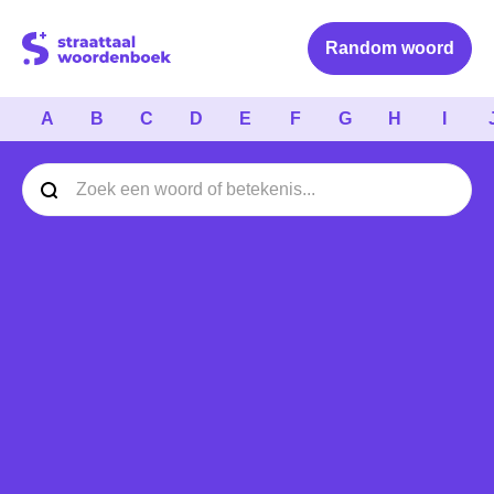
Logo Straattaal Woordenboek
Random woord
A
B
C
D
E
F
G
H
I