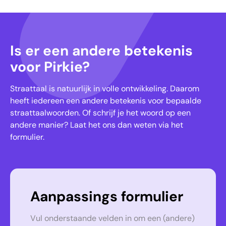
Is er een andere betekenis
voor Pirkie?
Straattaal is natuurlijk in volle ontwikkeling. Daarom
heeft iedereen een andere betekenis voor bepaalde
straattaalwoorden. Of schrijf je het woord op een
andere manier? Laat het ons dan weten via het
formulier.
Aanpassings formulier
Vul onderstaande velden in om een (andere)