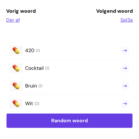
Vorig woord
Volgend woord
Der af
Sel3a
420
(1)
Cocktail
(1)
Bruin
(1)
Wit
(2)
Random woord