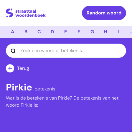
Logo Straattaal Woordenboek
Random woord
A
B
C
D
E
F
G
H
I
Terug
Pirkie
betekenis
Wat is de betekenis van Pirkie? De betekenis van het
woord Pirkie is: