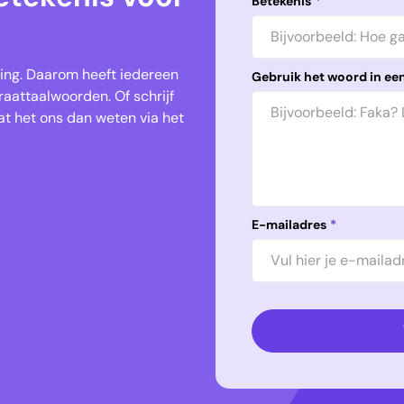
Betekenis
*
keling. Daarom heeft iedereen
Gebruik het woord in een
aattaalwoorden. Of schrijf
t het ons dan weten via het
E-mailadres
*