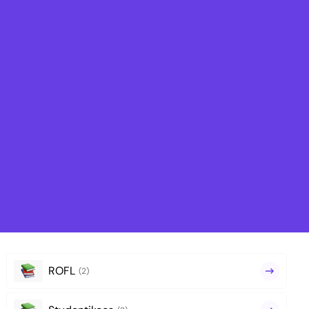
ROFL
(2)