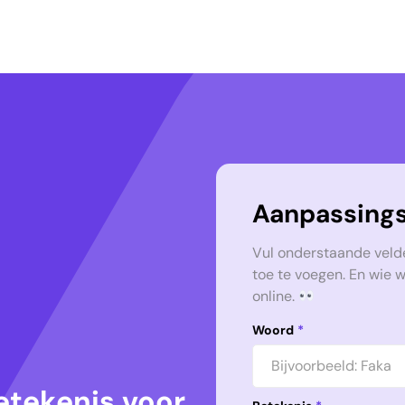
Aanpassings
Vul onderstaande veld
toe te voegen. En wie 
online.
Woord
*
etekenis voor