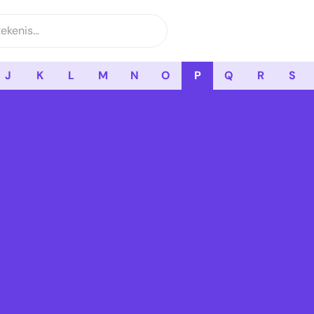
J
K
L
M
N
O
P
Q
R
S