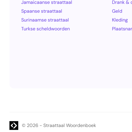
Jamaicaanse straattaal
Drank & 
Spaanse straattaal
Geld
Surinaamse straattaal
Kleding
Turkse scheldwoorden
Plaatsn
Website laten maken? | Brthmrk
© 2026
-
Straattaal Woordenboek