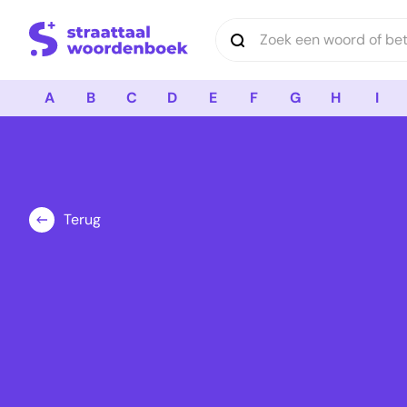
Logo Straattaal Woordenboek
A
B
C
D
E
F
G
H
I
Terug