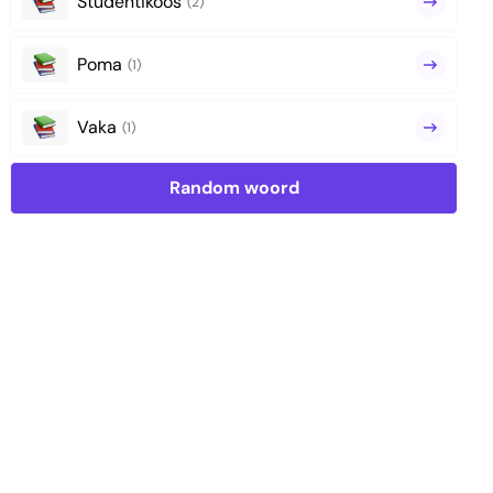
Studentikoos
(2)
Poma
(1)
Vaka
(1)
Random woord