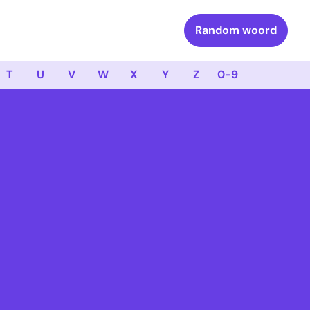
Random woord
T
U
V
W
X
Y
Z
0-9