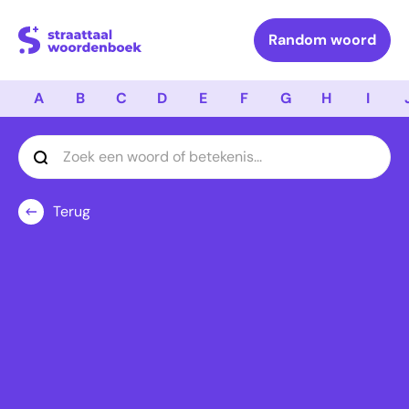
Logo Straattaal Woordenboek
Random woord
A
B
C
D
E
F
G
H
I
Terug