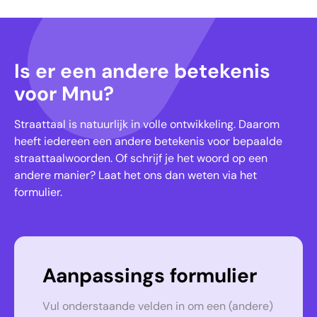
Is er een andere betekenis
voor Mnu?
Straattaal is natuurlijk in volle ontwikkeling. Daarom
heeft iedereen een andere betekenis voor bepaalde
straattaalwoorden. Of schrijf je het woord op een
andere manier? Laat het ons dan weten via het
formulier.
Aanpassings formulier
Vul onderstaande velden in om een (andere)