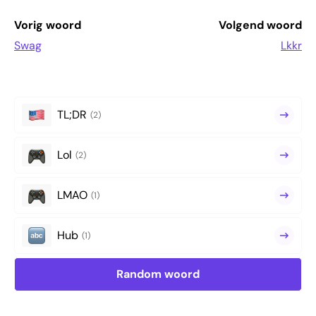
Vorig woord
Volgend woord
Swag
Lkkr
TL;DR
(2)
Lol
(2)
LMAO
(1)
Hub
(1)
Random woord