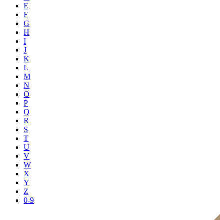
E
F
G
H
I
J
K
L
M
N
O
P
Q
R
S
T
U
V
W
X
Y
Z
0-9