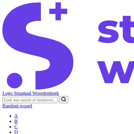
Logo Straattaal Woordenboek
Random woord
A
B
C
D