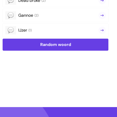
Dead broke
(2)
Gannoe
(2)
IJzer
(1)
Random woord