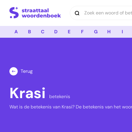
Logo Straattaal Woordenboek
A
B
C
D
E
F
G
H
I
Terug
Krasi
betekenis
Wat is de betekenis van Krasi? De betekenis van het woord