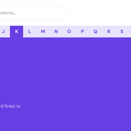
J
K
L
M
N
O
P
Q
R
S
 Krasi is: