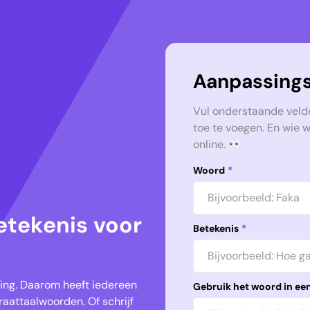
Aanpassings
Vul onderstaande veld
toe te voegen. En wie 
online.
Woord
*
etekenis voor
Betekenis
*
keling. Daarom heeft iedereen
Gebruik het woord in een
aattaalwoorden. Of schrijf