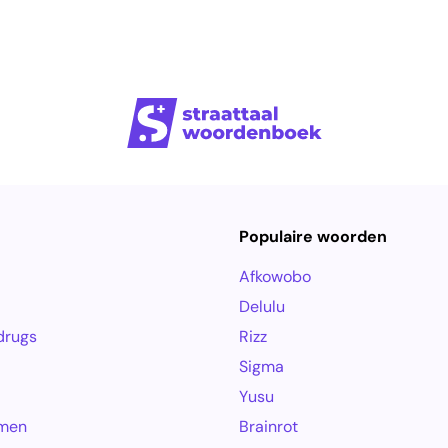
Populaire woorden
Afkowobo
Delulu
drugs
Rizz
Sigma
Yusu
amen
Brainrot