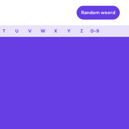
Random woord
T
U
V
W
X
Y
Z
0-9