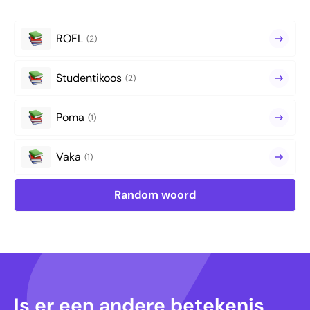
ROFL
(2)
Studentikoos
(2)
Poma
(1)
Vaka
(1)
Random woord
Is er een andere betekenis