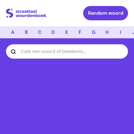
Logo Straattaal Woordenboek
Random woord
A
B
C
D
E
F
G
H
I