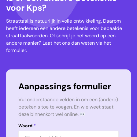
voor Kps?
Straattaal is natuurlijk in volle ontwikkeling. Daarom
heeft iedereen een andere betekenis voor bepaalde
straattaalwoorden. Of schrijf je het woord op een
andere manier? Laat het ons dan weten via het
formulier.
Aanpassings formulier
Vul onderstaande velden in om een (andere)
betekenis toe te voegen. En wie weet staat
deze binnenkort wel online.
Woord
*