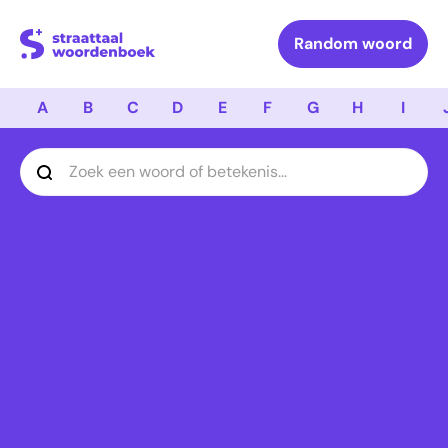
Logo Straattaal Woordenboek
Random woord
A
B
C
D
E
F
G
H
I