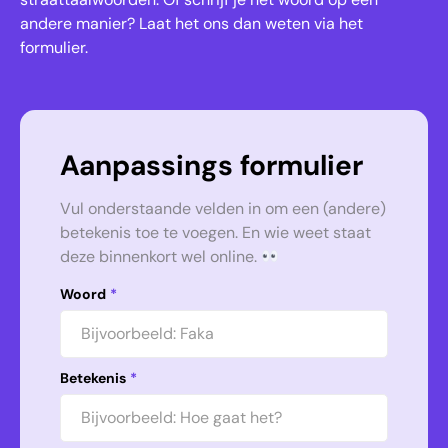
andere manier? Laat het ons dan weten via het
formulier.
Aanpassings formulier
Vul onderstaande velden in om een (andere)
betekenis toe te voegen. En wie weet staat
deze binnenkort wel online.
Woord
*
Betekenis
*