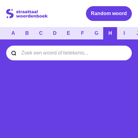
Logo Straattaal Woordenboek
Random woord
A
B
C
D
E
F
G
H
I