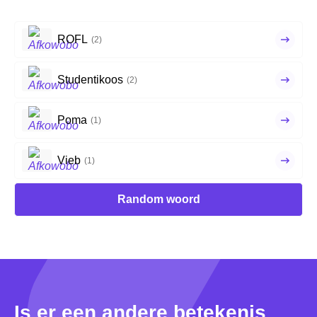
ROFL
(2)
Studentikoos
(2)
Poma
(1)
Vieb
(1)
Random woord
Is er een andere betekenis