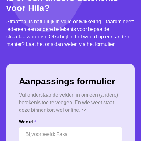
voor Hila?
Straattaal is natuurlijk in volle ontwikkeling. Daarom heeft
iedereen een andere betekenis voor bepaalde
straattaalwoorden. Of schrijf je het woord op een andere
manier? Laat het ons dan weten via het formulier.
Aanpassings formulier
Vul onderstaande velden in om een (andere)
betekenis toe te voegen. En wie weet staat
deze binnenkort wel online. 👀
Woord
*