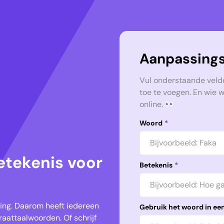
Aanpassings
Vul onderstaande veld
toe te voegen. En wie 
online.
Woord
*
etekenis voor
Betekenis
*
keling. Daarom heeft iedereen
Gebruik het woord in een
aattaalwoorden. Of schrijf