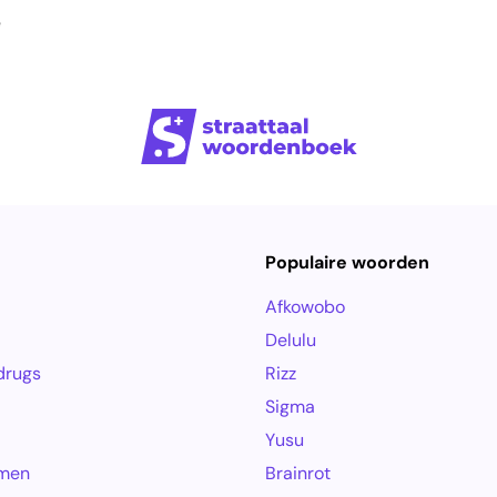
e
Populaire woorden
Afkowobo
Delulu
drugs
Rizz
Sigma
Yusu
amen
Brainrot