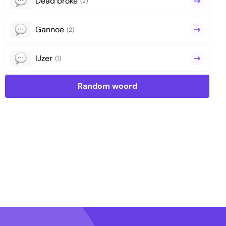
Dead broke
(2)
Gannoe
(2)
IJzer
(1)
Random woord