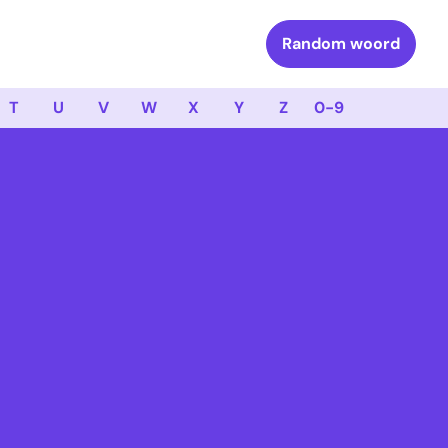
Random woord
T
U
V
W
X
Y
Z
0-9