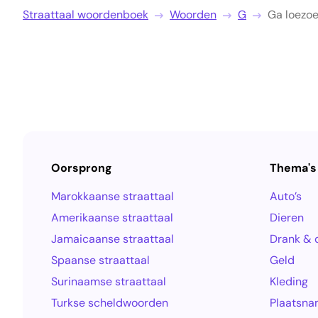
Straattaal woordenboek
Woorden
G
Ga loezo
Oorsprong
Thema's
Marokkaanse straattaal
Auto’s
Amerikaanse straattaal
Dieren
Jamaicaanse straattaal
Drank & 
Spaanse straattaal
Geld
Surinaamse straattaal
Kleding
Turkse scheldwoorden
Plaatsn