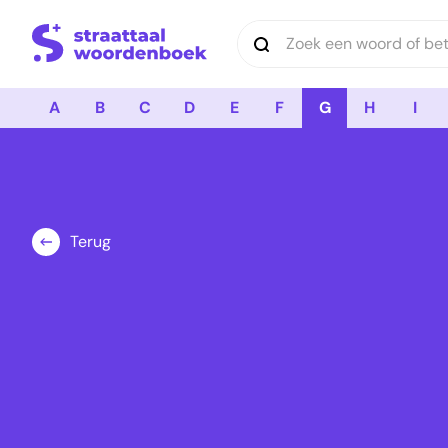
Logo Straattaal Woordenboek
A
B
C
D
E
F
G
H
I
Terug