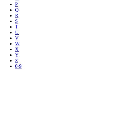
P
Q
R
S
T
U
V
W
X
Y
Z
0-9