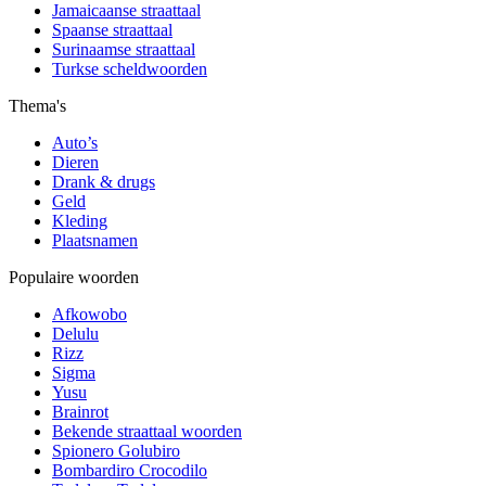
Jamaicaanse straattaal
Spaanse straattaal
Surinaamse straattaal
Turkse scheldwoorden
Thema's
Auto’s
Dieren
Drank & drugs
Geld
Kleding
Plaatsnamen
Populaire woorden
Afkowobo
Delulu
Rizz
Sigma
Yusu
Brainrot
Bekende straattaal woorden
Spionero Golubiro
Bombardiro Crocodilo