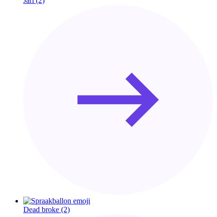
Jari
(2)
Dead broke
(2)