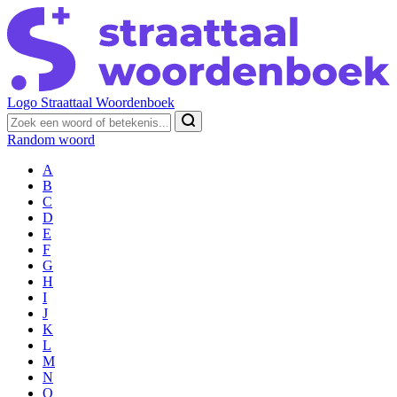
Logo Straattaal Woordenboek
Random woord
A
B
C
D
E
F
G
H
I
J
K
L
M
N
O