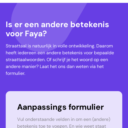
Is er een andere betekenis
voor Faya?
Straattaal is natuurlijk in volle ontwikkeling. Daarom
heeft iedereen een andere betekenis voor bepaalde
straattaalwoorden. Of schrijf je het woord op een
andere manier? Laat het ons dan weten via het
formulier.
Aanpassings formulier
Vul onderstaande velden in om een (andere)
betekenis toe te voegen. En wie weet staat