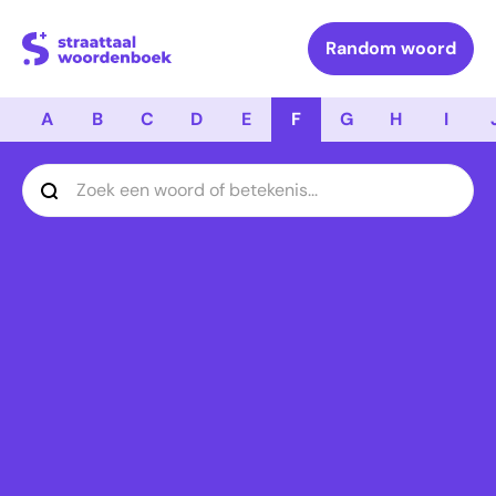
Logo Straattaal Woordenboek
Random woord
A
B
C
D
E
F
G
H
I