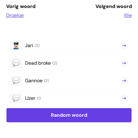
Vorig woord
Volgend woord
Droeloe
Illie
Jari
(2)
Dead broke
(2)
Gannoe
(2)
IJzer
(1)
Random woord