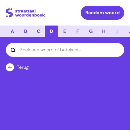
Logo Straattaal Woordenboek
Random woord
A
B
C
D
E
F
G
H
I
Terug