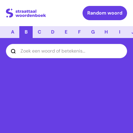
Logo Straattaal Woordenboek
Random woord
A
B
C
D
E
F
G
H
I