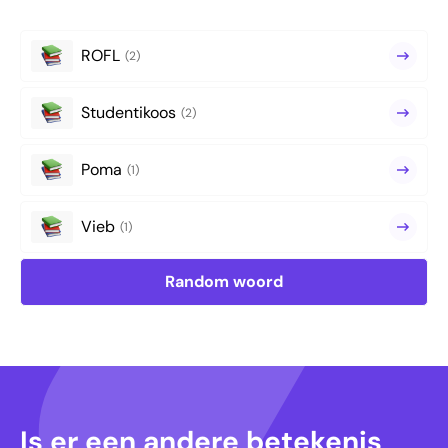
ROFL
(2)
Studentikoos
(2)
Poma
(1)
Vieb
(1)
Random woord
Is er een andere betekenis