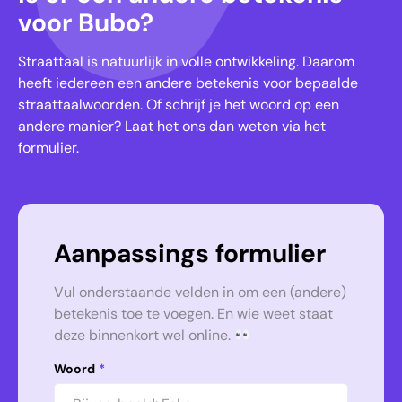
voor Bubo?
Straattaal is natuurlijk in volle ontwikkeling. Daarom
heeft iedereen een andere betekenis voor bepaalde
straattaalwoorden. Of schrijf je het woord op een
andere manier? Laat het ons dan weten via het
formulier.
Aanpassings formulier
Vul onderstaande velden in om een (andere)
betekenis toe te voegen. En wie weet staat
deze binnenkort wel online.
Woord
*