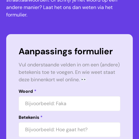
andere manier? Laat het ons dan weten via het
formulier.
Aanpassings formulier
Vul onderstaande velden in om een (andere)
betekenis toe te voegen. En wie weet staat
deze binnenkort wel online.
Woord
*
Betekenis
*