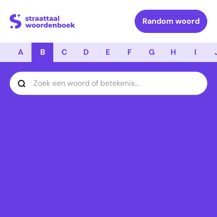
Logo Straattaal Woordenboek
Random woord
A
B
C
D
E
F
G
H
I