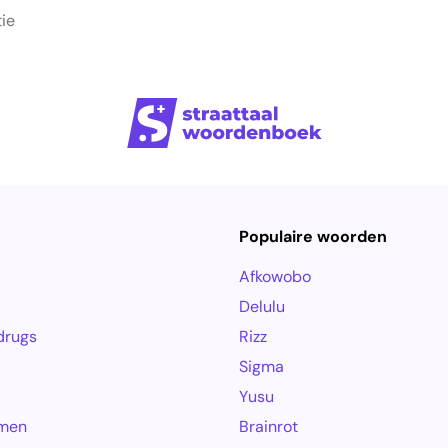
tie
Populaire woorden
Afkowobo
Delulu
drugs
Rizz
Sigma
Yusu
amen
Brainrot