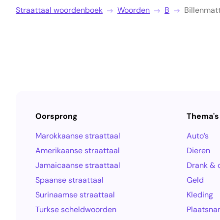
Straattaal woordenboek
Woorden
B
Billenmat
Oorsprong
Thema's
Marokkaanse straattaal
Auto’s
Amerikaanse straattaal
Dieren
Jamaicaanse straattaal
Drank & 
Spaanse straattaal
Geld
Surinaamse straattaal
Kleding
Turkse scheldwoorden
Plaatsn