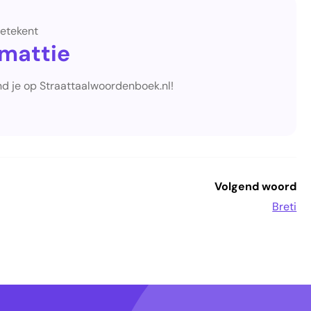
etekent
nmattie
nd je op Straattaalwoordenboek.nl!
Volgend woord
Breti