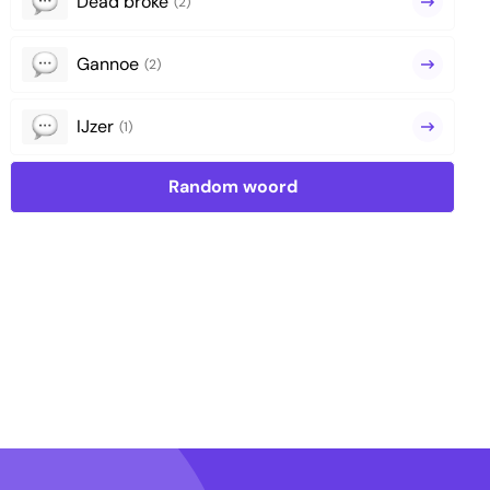
Dead broke
(2)
Gannoe
(2)
IJzer
(1)
Random woord