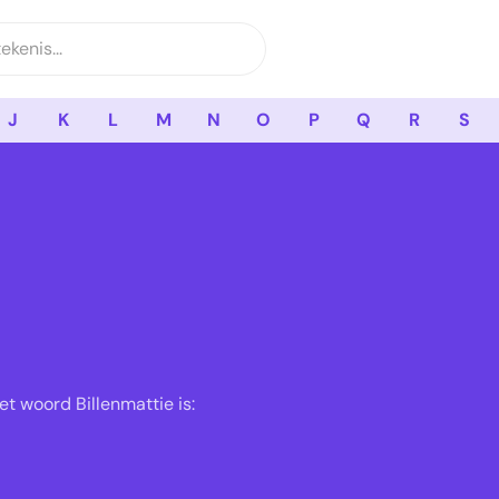
J
K
L
M
N
O
P
Q
R
S
t woord Billenmattie is: