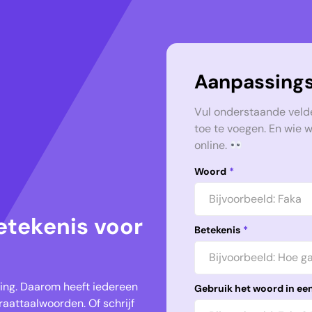
Aanpassings
Vul onderstaande veld
toe te voegen. En wie 
online.
Woord
*
etekenis voor
Betekenis
*
keling. Daarom heeft iedereen
Gebruik het woord in een
aattaalwoorden. Of schrijf