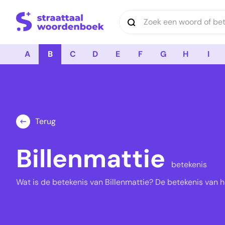
Logo Straattaal Woordenboek
A
B
C
D
E
F
G
H
I
Terug
Billenmattie
betekenis
Wat is de betekenis van Billenmattie? De betekenis van he