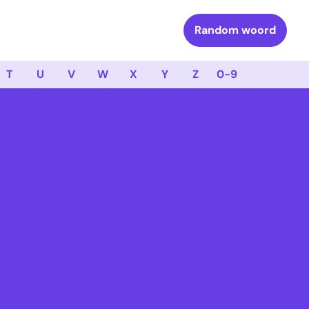
Random woord
T
U
V
W
X
Y
Z
0-9