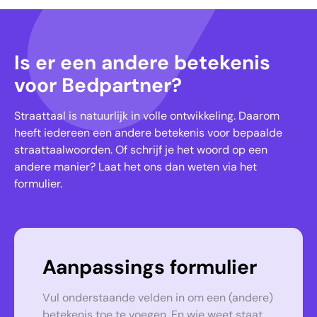
Is er een andere betekenis
voor Bedpartner?
Straattaal is natuurlijk in volle ontwikkeling. Daarom
heeft iedereen een andere betekenis voor bepaalde
straattaalwoorden. Of schrijf je het woord op een
andere manier? Laat het ons dan weten via het
formulier.
Aanpassings formulier
Vul onderstaande velden in om een (andere)
betekenis toe te voegen. En wie weet staat