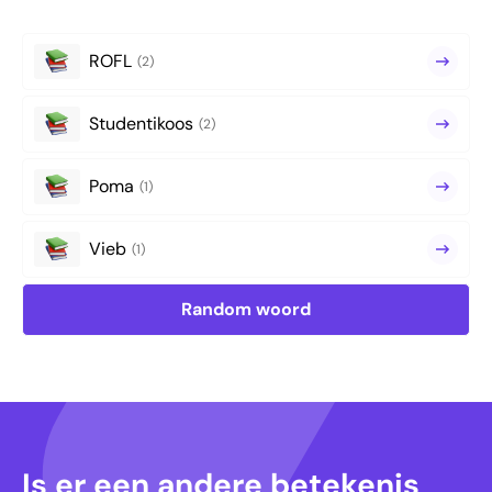
ROFL
(2)
Studentikoos
(2)
Poma
(1)
Vieb
(1)
Random woord
Is er een andere betekenis