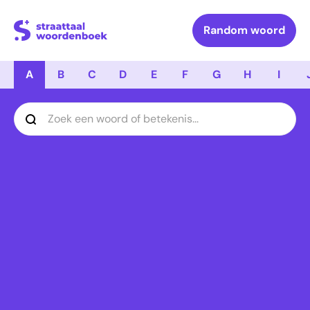
Logo Straattaal Woordenboek
Random woord
A
B
C
D
E
F
G
H
I