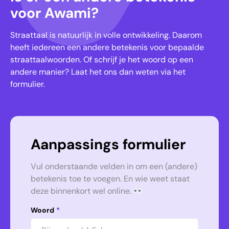
voor Awami?
Straattaal is natuurlijk in volle ontwikkeling. Daarom
heeft iedereen een andere betekenis voor bepaalde
straattaalwoorden. Of schrijf je het woord op een
andere manier? Laat het ons dan weten via het
formulier.
Aanpassings formulier
Vul onderstaande velden in om een (andere)
betekenis toe te voegen. En wie weet staat
deze binnenkort wel online.
Woord
*